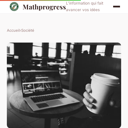
L'information qui fait
Mathprogress
avancer vos idées
Accueil
›
Société